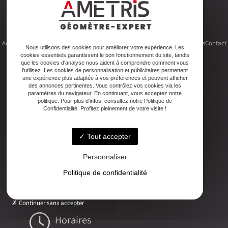
Accueil
Le cabinet
Foncier
Urbanisme
Copropriété
Topographie
Autres activités
Contact
Nous utilisons des cookies pour améliorer votre expérience. Les
cookies essentiels garantissent le bon fonctionnement du site, tandis
que les cookies d'analyse nous aident à comprendre comment vous
l'utilisez. Les cookies de personnalisation et publicitaires permettent
une expérience plus adaptée à vos préférences et peuvent afficher
des annonces pertinentes. Vous contrôlez vos cookies via les
Adresse
paramètres du navigateur. En continuant, vous acceptez notre
politique. Pour plus d'infos, consultez notre Politique de
2ter Cour Xavier Moreau, 33720 Podensac
Confidentialité. Profitez pleinement de votre visite !
Téléphone
Tout accepter
05 56 27 26 08
Personnaliser
Email
Politique de confidentialité
ludovic.chiarami@geometre-expert.fr
Continuer sans accepter
Horaires