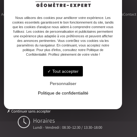
Accueil
Le cabinet
Foncier
Urbanisme
Copropriété
Topographie
Autres activités
Contact
Nous utilisons des cookies pour améliorer votre expérience. Les
cookies essentiels garantissent le bon fonctionnement du site, tandis
que les cookies d'analyse nous aident à comprendre comment vous
l'utilisez. Les cookies de personnalisation et publicitaires permettent
une expérience plus adaptée à vos préférences et peuvent afficher
des annonces pertinentes. Vous contrôlez vos cookies via les
Adresse
paramètres du navigateur. En continuant, vous acceptez notre
politique. Pour plus d'infos, consultez notre Politique de
2ter Cour Xavier Moreau, 33720 Podensac
Confidentialité. Profitez pleinement de votre visite !
Téléphone
Tout accepter
05 56 27 26 08
Personnaliser
Email
Politique de confidentialité
ludovic.chiarami@geometre-expert.fr
Continuer sans accepter
Horaires
Lundi - Vendredi : 08:30–12:30 / 13:30–18:00