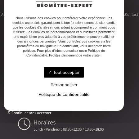
Accueil
Le cabinet
Foncier
Urbanisme
Copropriété
Topographie
Autres activités
Contact
Nous utilisons des cookies pour améliorer votre expérience. Les
cookies essentiels garantissent le bon fonctionnement du site, tandis
que les cookies d'analyse nous aident à comprendre comment vous
l'utilisez. Les cookies de personnalisation et publicitaires permettent
une expérience plus adaptée à vos préférences et peuvent afficher
des annonces pertinentes. Vous contrôlez vos cookies via les
Adresse
paramètres du navigateur. En continuant, vous acceptez notre
politique. Pour plus d'infos, consultez notre Politique de
2ter Cour Xavier Moreau, 33720 Podensac
Confidentialité. Profitez pleinement de votre visite !
Téléphone
Tout accepter
05 56 27 26 08
Personnaliser
Email
Politique de confidentialité
ludovic.chiarami@geometre-expert.fr
Continuer sans accepter
Horaires
Lundi - Vendredi : 08:30–12:30 / 13:30–18:00