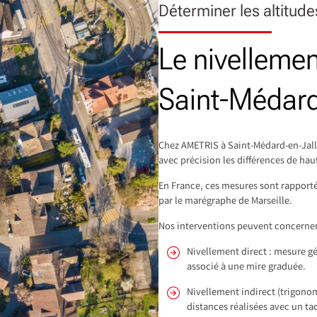
Déterminer les altitude
Le nivelleme
Saint-Médard
Chez AMETRIS à Saint-Médard-en-Jalle
avec précision les différences de haut
En France, ces mesures sont rapportée
par le marégraphe de Marseille.
Nos interventions peuvent concerner 
Nivellement direct : mesure g
associé à une mire graduée.
Nivellement indirect (trigonom
distances réalisées avec un t