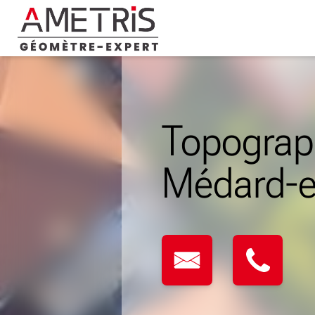
Skip
to
content
Topograph
Médard-e