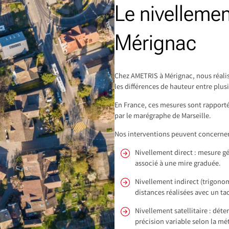
Le nivelleme
Mérignac
Chez AMETRIS à Mérignac, nous réali
les différences de hauteur entre plusi
En France, ces mesures sont rapportée
par le marégraphe de Marseille.
Nos interventions peuvent concerner 
Nivellement direct : mesure g
associé à une mire graduée.
Nivellement indirect (trigonom
distances réalisées avec un t
Nivellement satellitaire : dét
précision variable selon la m